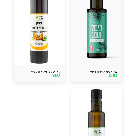
שמן תיבול נענע 100 מ''ל
שמן גרעיני דלעת 500 מ''ל
₪
99.9
₪
19.9